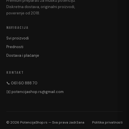
Premium preparati za mušku potenciju.
Diskretna dostava, originalni proizvodi,
poverenje od 2018.
NAVIGACIJA
Svi proizvodi
Prednosti
Dostava i plaćanje
KONTAKT
📞 061 60 888 70
✉️ potencijashop.rs@gmail.com
© 2026 PotencijaShop.rs — Sva prava zadržana
Politika privatnosti