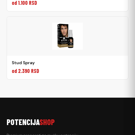
od 1.100 RSD
Stud Spray
od 2.390 RSD
POTENCIJA
SHOP