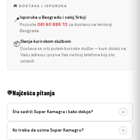
🚚 DOSTAVA I ISPORUKA
Isporuka u Beogradu i celoj Srbiji
📍
Pozovite
061 60 888 70
za dostavu na teritoriji
Beograda.
Slanje kurirskom službom
📦
Dostava se vrši putem kurirske službe — kurir dolazi na
Vašu adresu i poziva Vas na broj telefona koji ste
ostavili.
Najčešća pitanja
Šta sadrži Super Kamagra i kako deluje?
+
Super Kamagra sadrži sildenafil citrat 100mg (za erekciju) i
Ko treba da uzima Super Kamagru?
+
dapoksetin 60mg (za odlaganje ejakulacije) u jednoj
tableti. Dejstvo počinje za 30–60 min i traje do 6 sati.