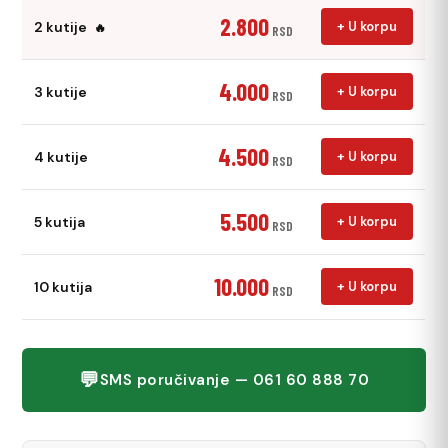
2.800
2 kutije
+ U korpu
🔥
RSD
4.000
3 kutije
+ U korpu
RSD
4.500
4 kutije
+ U korpu
RSD
5.500
5 kutija
+ U korpu
RSD
10.000
10 kutija
+ U korpu
RSD
💬
SMS poručivanje — 061 60 888 70