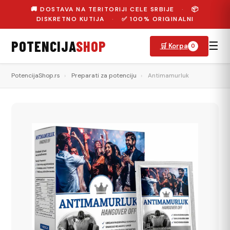
🚚 DOSTAVA NA TERITORIJI CELE SRBIJE
·
📦
DISKRETNO KUTIJA
·
✅ 100% ORIGINALNI
POTENCIJA
SHOP
☰
🛒 Korpa
0
PotencijaShop.rs
›
Preparati za potenciju
›
Antimamurluk