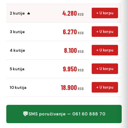
4.280
2 kutije
+ U korpu
🔥
RSD
6.270
3 kutije
+ U korpu
RSD
8.100
4 kutije
+ U korpu
RSD
9.950
5 kutija
+ U korpu
RSD
18.900
10 kutija
+ U korpu
RSD
💬
SMS poručivanje — 061 60 888 70