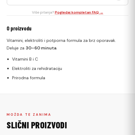
elektroliti pomažu brzom oporavku.
Antimamurluk sadrži: Vitamin C 250mg, Vitamin B6, B12,
Više pitanja?
Pogledaj kompletan FAQ →
Magnezijum 100mg, NAC 200mg, Taurin 500mg, Inozitol
500mg, Ekstrakt đumbira 100mg.
O proizvodu
Vitamini, elektroliti i potporna formula za brz oporavak.
Deluje za
30–60 minuta
.
Vitamini B i C
Elektroliti za rehidrataciju
Prirodna formula
MOŽDA TE ZANIMA
SLIČNI PROIZVODI