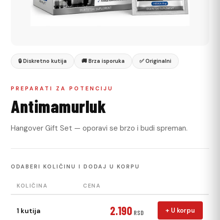
🔒 Diskretno kutija
🚚 Brza isporuka
✅ Originalni
PREPARATI ZA POTENCIJU
Antimamurluk
Hangover Gift Set — oporavi se brzo i budi spreman.
ODABERI KOLIČINU I DODAJ U KORPU
KOLIČINA
CENA
2.190
1 kutija
+ U korpu
RSD