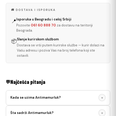
🚚 DOSTAVA I ISPORUKA
Isporuka u Beogradu i celoj Srbiji
📍
Pozovite
061 60 888 70
za dostavu na teritoriji
Beograda.
Slanje kurirskom službom
📦
Dostava se vrši putem kurirske službe — kurir dolazi na
Vašu adresu i poziva Vas na broj telefona koji ste
ostavili.
Najčešća pitanja
Kada se uzima Antimamurluk?
+
Antimamurluk se uzima posle konzumiranja alkohola — pre
Šta sadrži Antimamurluk?
+
spavanja ili ujutro posle. Rastvoriti u vodi i popiti. Vitamini i