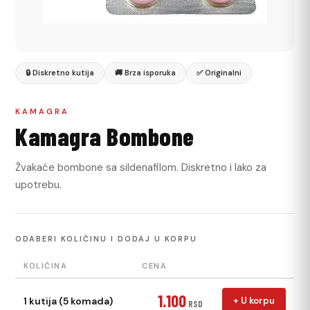
🔒 Diskretno kutija
🚚 Brza isporuka
✅ Originalni
KAMAGRA
Kamagra Bombone
Žvakaće bombone sa sildenafilom. Diskretno i lako za
upotrebu.
ODABERI KOLIČINU I DODAJ U KORPU
KOLIČINA
CENA
1.100
1 kutija (5 komada)
+ U korpu
RSD