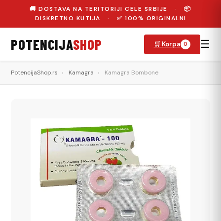
🚚 DOSTAVA NA TERITORIJI CELE SRBIJE
·
📦
DISKRETNO KUTIJA
·
✅ 100% ORIGINALNI
POTENCIJA
SHOP
☰
🛒 Korpa
0
PotencijaShop.rs
›
Kamagra
›
Kamagra Bombone