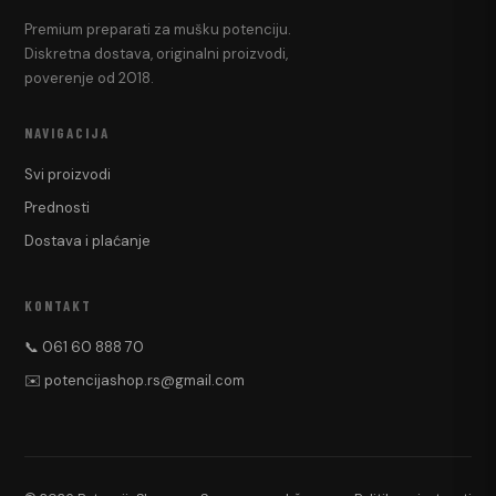
Premium preparati za mušku potenciju.
Diskretna dostava, originalni proizvodi,
poverenje od 2018.
NAVIGACIJA
Svi proizvodi
Prednosti
Dostava i plaćanje
KONTAKT
📞 061 60 888 70
✉️ potencijashop.rs@gmail.com