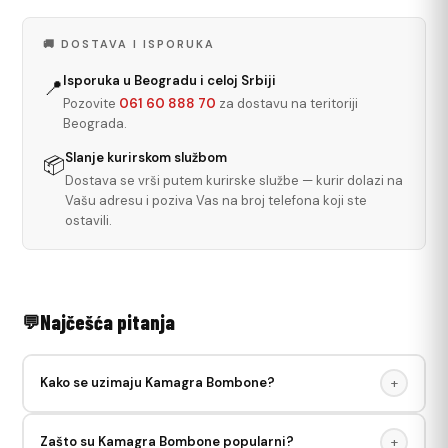
🚚 DOSTAVA I ISPORUKA
Isporuka u Beogradu i celoj Srbiji
📍
Pozovite
061 60 888 70
za dostavu na teritoriji
Beograda.
Slanje kurirskom službom
📦
Dostava se vrši putem kurirske službe — kurir dolazi na
Vašu adresu i poziva Vas na broj telefona koji ste
ostavili.
Najčešća pitanja
Kako se uzimaju Kamagra Bombone?
+
Žvakati Kamagra Bombonu kao običnu žvakaću gumu 10–15
Zašto su Kamagra Bombone popularni?
+
minuta pre gutanja. Uzeti 15–20 minuta pre seksualnog