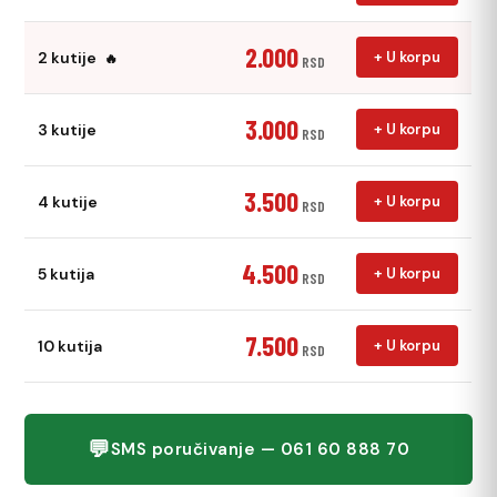
2.000
2 kutije
+ U korpu
🔥
RSD
3.000
3 kutije
+ U korpu
RSD
3.500
4 kutije
+ U korpu
RSD
4.500
5 kutija
+ U korpu
RSD
7.500
10 kutija
+ U korpu
RSD
💬
SMS poručivanje — 061 60 888 70