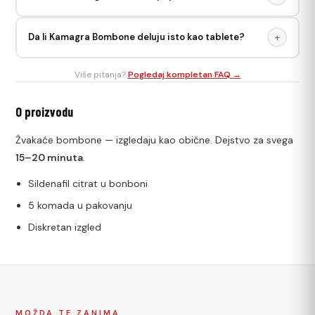
akta. Jedna bombonja po dozi.
Kamagra Bombone izgledaju kao obične žvakaće
Da li Kamagra Bombone deluju isto kao tablete?
+
bombonice — maksimalno diskretne. Idealne za putovanja
ili situacije kada tableta nije opcija.
Da — sadrže isti sildenafil citrat 100mg kao Kamagra Gold,
Više pitanja?
Pogledaj kompletan FAQ →
samo u formi žvakaće bombonje. Brže dejstvo jer se deo
resorbuje kroz usta.
O proizvodu
Žvakaće bombone — izgledaju kao obične. Dejstvo za svega
15–20 minuta
.
Sildenafil citrat u bonboni
5 komada u pakovanju
Diskretan izgled
MOŽDA TE ZANIMA